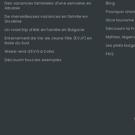
Des vacances familiales d’une semaine en
Blog
Albanie
Pourquoi chois
De merveilleuses vacances en famille en
Slow tourisme
Slovénie
Découvrir la F
Un road trip d’été en famille en Bulgarie
Mythes, légend
Enterrement de Vie de Jeune Fille (EVJF) en
Italie du Sud
Les plats bulg
Week-end d’EVG à Sofia
FAQ
Découvrir tous les exemples