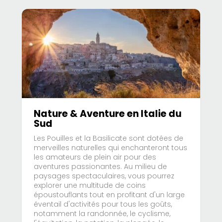
Nature & Aventure en Italie du
Sud
Les Pouilles et la Basilicate sont dotées de
merveilles naturelles qui enchanteront tous
les amateurs de plein air pour des
aventures passionantes. Au milieu de
paysages spectaculaires, vous pourrez
explorer une multitude de coins
époustouflants tout en profitant d'un large
éventail d'activités pour tous les goûts,
notamment la randonnée, le cyclisme,