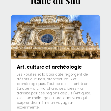
Italie du Sud
Art, culture et archéologie
Les Pouilles et la Basilicate regorgent de
trésors culturels, architecturaux et
archéologiques. Tout ce qui est entré en
Europe - art, marchandises, idées - a
transité par ces régions depuis l'Antiquité.
C'est un mélange culturel captivant qui
surprendra même un voyageur
expérimenté.