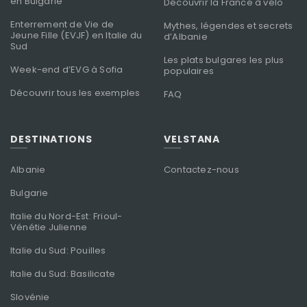
en Bulgarie
Découvrir la France à vélo
Enterrement de Vie de
Mythes, légendes et secrets
Jeune Fille (EVJF) en Italie du
d’Albanie
Sud
Les plats bulgares les plus
Week-end d’EVG à Sofia
populaires
Découvrir tous les exemples
FAQ
DESTINATIONS
VELSTANA
Albanie
Contactez-nous
Bulgarie
Italie du Nord-Est: Frioul-
Vénétie Julienne
Italie du Sud: Pouilles
Italie du Sud: Basilicate
Slovénie