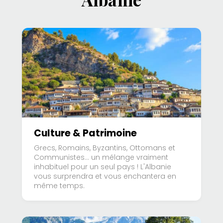
Culture & Patrimoine
Grecs, Romains, Byzantins, Ottomans et
Communistes… un mélange vraiment
inhabituel pour un seul pays ! L'Albanie
vous surprendra et vous enchantera en
même temps.