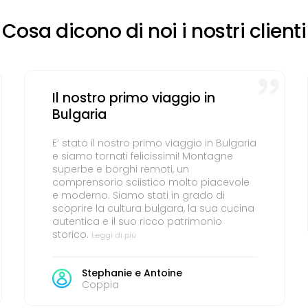
Cosa dicono di noi i nostri clienti
Il nostro primo viaggio in
Bulgaria
E’ stato il nostro primo viaggio in Bulgaria
e siamo tornati felicissimi! Montagne
superbe e borghi remoti, un
comprensorio sciistico molto piacevole
e moderno. Siamo stati in grado di
scoprire la cultura bulgara, la sua cucina
autentica e il suo ricco patrimonio
storico.
Leggi di più
Stephanie e Antoine
Coppia