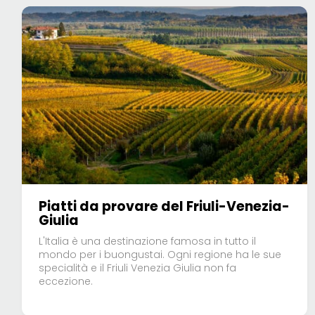
Piatti da provare del Friuli-Venezia-
Giulia
L'Italia è una destinazione famosa in tutto il
mondo per i buongustai. Ogni regione ha le sue
specialità e il Friuli Venezia Giulia non fa
eccezione.