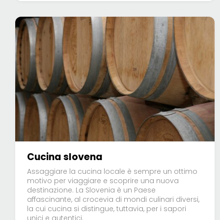
Cucina slovena
Assaggiare la cucina locale è sempre un ottimo
motivo per viaggiare e scoprire una nuova
destinazione. La Slovenia è un Paese
affascinante, al crocevia di mondi culinari diversi,
la cui cucina si distingue, tuttavia, per i sapori
unici e autentici.