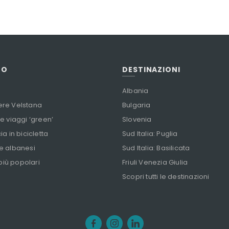
TO
DESTINAZIONI
Albania
ere Velstana
Bulgaria
 e viaggi ‘green’
Slovenia
ia in bicicletta
Sud Italia: Puglia
e albanesi
Sud Italia: Basilicata
 più popolari
Friuli Venezia Giulia
Scopri tutti le destinazioni