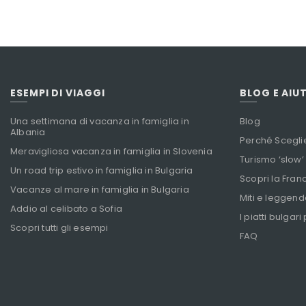
ESEMPI DI VIAGGI
BLOG E AIU
Una settimana di vacanza in famiglia in
Blog
Albania
Perché Scegli
Meravigliosa vacanza in famiglia in Slovenia
Turismo ‘slow’
Un road trip estivo in famiglia in Bulgaria
Scopri la Franc
Vacanze al mare in famiglia in Bulgaria
Miti e leggend
Addio al celibato a Sofia
I piatti bulgari
Scopri tutti gli esempi
FAQ