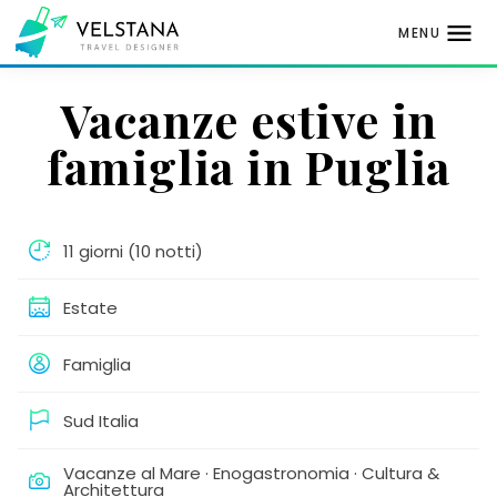
MENU
Passa
Vacanze estive in
al
contenuto
famiglia in Puglia
11 giorni (10 notti)
Estate
Famiglia
Sud Italia
Vacanze al Mare · Enogastronomia · Cultura &
Architettura