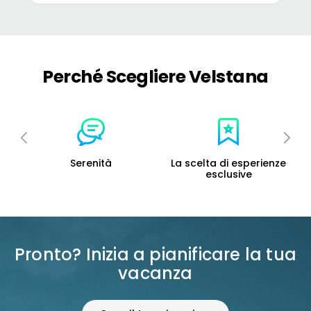
Perché Scegliere Velstana
à
La scelta di esperienze
Sostieni l'economia
esclusive
locale
Pronto? Inizia a pianificare la tua
vacanza