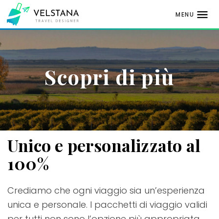
MENU
Passa
al
contenuto
Scopri di più
Unico e personalizzato al
100%
Crediamo che ogni viaggio sia un’esperienza
unica e personale. I pacchetti di viaggio validi
per tutti non sono l’opzione più appropriata