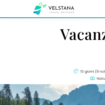
Passa
Vacanz
al
contenuto
10 giorni (9 not
Natu