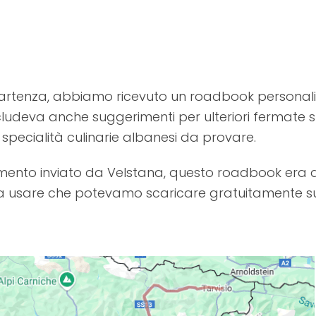
artenza, abbiamo ricevuto un roadbook personaliz
includeva anche suggerimenti per ulteriori fermate s
i e specialità culinarie albanesi da provare.
imento inviato da Velstana, questo roadbook era d
 da usare che potevamo scaricare gratuitamente s