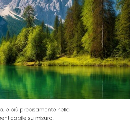
a, e più precisamente nella
menticabile su misura.