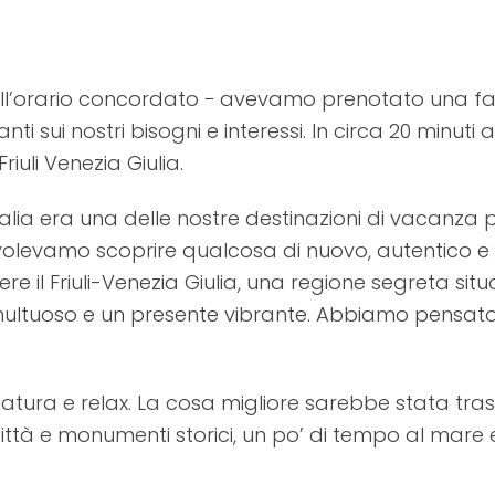
ll’orario concordato − avevamo prenotato una fasci
ti sui nostri bisogni e interessi. In circa 20 minut
iuli Venezia Giulia.
alia era una delle nostre destinazioni di vacanza 
levamo scoprire qualcosa di nuovo, autentico e lo
e il Friuli-Venezia Giulia, una regione segreta situ
multuoso e un presente vibrante. Abbiamo pensat
natura e relax. La cosa migliore sarebbe stata tra
ittà e monumenti storici, un po’ di tempo al mare e 