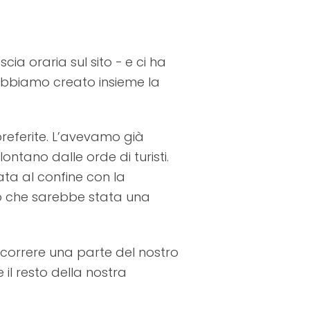
a oraria sul sito − e ci ha
i abbiamo creato insieme la
preferite. L’avevamo già
ntano dalle orde di turisti.
ata al confine con la
o che sarebbe stata una
scorrere una parte del nostro
il resto della nostra